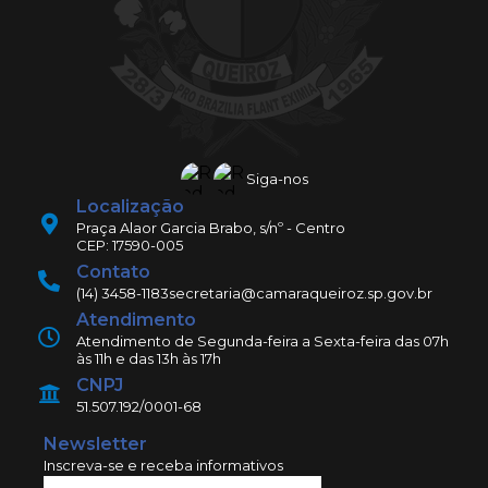
Siga-nos
Localização
Praça Alaor Garcia Brabo, s/nº - Centro
CEP: 17590-005
Contato
(14) 3458-1183
secretaria@camaraqueiroz.sp.gov.br
Atendimento
Atendimento de Segunda-feira a Sexta-feira das 07h
às 11h e das 13h às 17h
CNPJ
51.507.192/0001-68
Newsletter
Inscreva-se e receba informativos