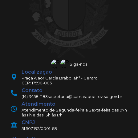
Siga-nos
Localização
Praça Alaor Garcia Brabo, s/nº - Centro
CEP: 17590-005
Contato
(14) 3458-1183
secretaria@camaraqueiroz.sp.gov.br
Atendimento
Atendimento de Segunda-feira a Sexta-feira das 07h
às 11h e das 13h às 17h
CNPJ
51.507.192/0001-68