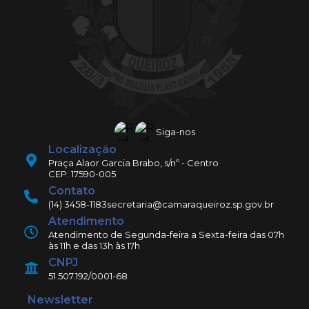
Siga-nos
Localização
Praça Alaor Garcia Brabo, s/nº - Centro
CEP: 17590-005
Contato
(14) 3458-1183
secretaria@camaraqueiroz.sp.gov.br
Atendimento
Atendimento de Segunda-feira a Sexta-feira das 07h
às 11h e das 13h às 17h
CNPJ
51.507.192/0001-68
Newsletter