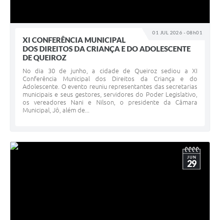
01 JUL 2026 - 08h01
XI CONFERÊNCIA MUNICIPAL
DOS DIREITOS DA CRIANÇA E DO ADOLESCENTE
DE QUEIROZ
No dia 30 de junho, a cidade de Queiroz sediou a XI
Conferência Municipal dos Direitos da Criança e do
Adolescente. O evento reuniu representantes das secretarias
municipais e seus gestores, servidores do Poder Legislativo,
os vereadores Nani e Nilson, o presidente da Câmara
Municipal, Jô, além de...
JUN
29