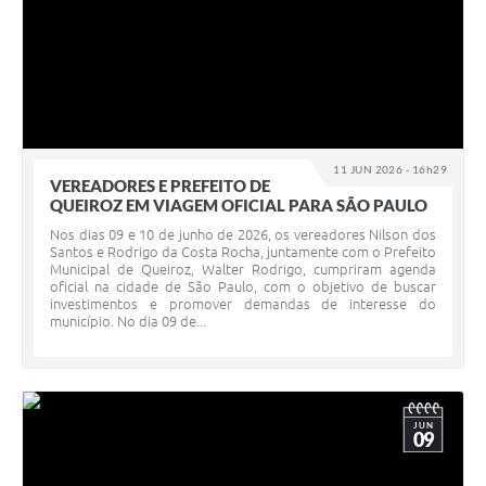
11 JUN 2026 - 16h29
VEREADORES E PREFEITO DE
QUEIROZ EM VIAGEM OFICIAL PARA SÃO PAULO
Nos dias 09 e 10 de junho de 2026, os vereadores Nilson dos
Santos e Rodrigo da Costa Rocha, juntamente com o Prefeito
Municipal de Queiroz, Walter Rodrigo, cumpriram agenda
oficial na cidade de São Paulo, com o objetivo de buscar
investimentos e promover demandas de interesse do
município. No dia 09 de...
JUN
09