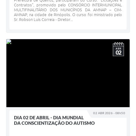
Prefeitura de Queiroz, participaram do Curso: "Licitações e
Contratos", promovido pelo CONSÓRCIO INTERMUNICIPAL
MULTIFINALITÁRIO DOS MUNICÍPIOS DA AMNAP – CIM-
AMNAP, na cidade de Rinópolis. O curso foi ministrado pelo
Sr. Robson Luís Correia - Diretor...
ABR
02
02 ABR 2026 - 08h50
DIA 02 DE ABRIL - DIA MUNDIAL
DA CONSCIENTIZAÇÃO DO AUTISMO