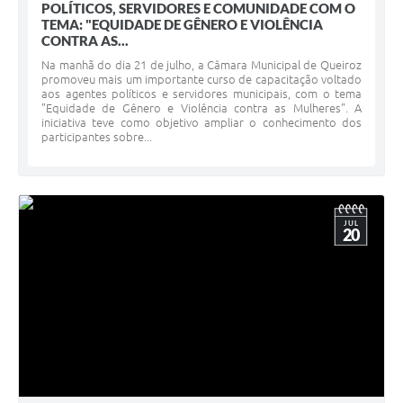
POLÍTICOS, SERVIDORES E COMUNIDADE COM O
TEMA: "EQUIDADE DE GÊNERO E VIOLÊNCIA
CONTRA AS...
Na manhã do dia 21 de julho, a Câmara Municipal de Queiroz
promoveu mais um importante curso de capacitação voltado
aos agentes políticos e servidores municipais, com o tema
"Equidade de Gênero e Violência contra as Mulheres". A
iniciativa teve como objetivo ampliar o conhecimento dos
participantes sobre...
JUL
20