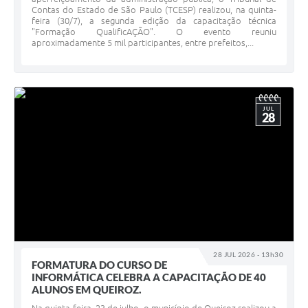
Contas do Estado de São Paulo (TCESP) realizou, na quinta-
feira (30/7), a segunda edição da capacitação técnica
"Formação QualificAÇÃO". O evento reuniu
aproximadamente 5 mil participantes, entre prefeitos,...
JUL
28
28 JUL 2026 - 13h30
FORMATURA DO CURSO DE
INFORMÁTICA CELEBRA A CAPACITAÇÃO DE 40
ALUNOS EM QUEIROZ.