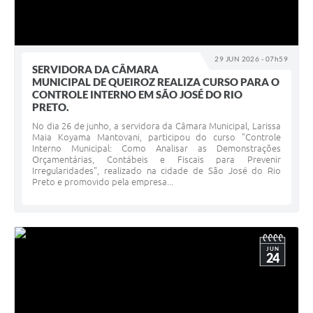
29 JUN 2026 - 07h59
SERVIDORA DA CÂMARA
MUNICIPAL DE QUEIROZ REALIZA CURSO PARA O
CONTROLE INTERNO EM SÃO JOSÉ DO RIO
PRETO.
No dia 26 de junho, a servidora da Câmara Municipal, Larissa
Maia Koyama Mantovani, participou do curso "Controle
Interno Municipal: Como Analisar as Demonstrações
Orçamentárias, Contábeis e Fiscais para Prevenir
Irregularidades", realizado na cidade de São José do Rio
Preto e promovido pela empresa...
JUN
24