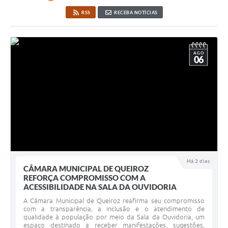
RSS
RECEBA NOTÍCIAS
AGO
06
Há 2 dias
CÂMARA MUNICIPAL DE QUEIROZ
REFORÇA COMPROMISSO COM A
ACESSIBILIDADE NA SALA DA OUVIDORIA
A Câmara Municipal de Queiroz reafirma seu compromisso
com a transparência, a inclusão e o atendimento de
qualidade à população por meio da Sala da Ouvidoria, um
espaço destinado a receber manifestações, sugestões,