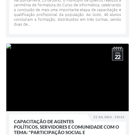
Na quinta-feira, 23 de julho, o município de Queiroz realizou a
cerimônia de formatura do Curso de Informática, celebrando
a conclusão de mais uma importante etapa de capacitação e
qualificação profissional da população. Ao todo, 40 alunos
concluíram a formação, distribuídos em três turmas, sendo
duas de...
JUL
22
22 JUL 2026 - 13h16
CAPACITAÇÃO DE AGENTES
POLÍTICOS, SERVIDORES E COMUNIDADE COM O
TEMA: "PARTICIPAÇÃO SOCIAL E