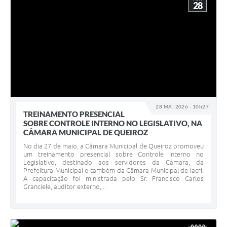
28
28 MAI 2026 - 10h27
TREINAMENTO PRESENCIAL
SOBRE CONTROLE INTERNO NO LEGISLATIVO, NA
CÂMARA MUNICIPAL DE QUEIROZ
No dia 27 de maio, a Câmara Municipal de Queiroz promoveu
um treinamento presencial sobre Controle Interno no
Legislativo, destinado aos servidores da Câmara, da
Prefeitura Municipal e também da Câmara Municipal de Iacri.
A capacitação foi ministrada pelo Sr. Francisco Carlos
Granciele, auditor externo,...