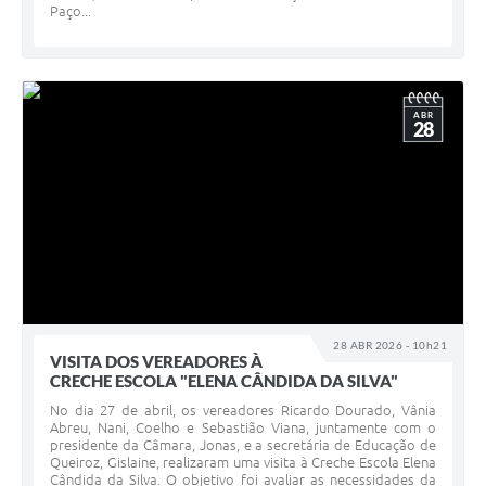
Paço...
ABR
28
28 ABR 2026 - 10h21
VISITA DOS VEREADORES À
CRECHE ESCOLA "ELENA CÂNDIDA DA SILVA"
No dia 27 de abril, os vereadores Ricardo Dourado, Vânia
Abreu, Nani, Coelho e Sebastião Viana, juntamente com o
presidente da Câmara, Jonas, e a secretária de Educação de
Queiroz, Gislaine, realizaram uma visita à Creche Escola Elena
Cândida da Silva. O objetivo foi avaliar as necessidades da