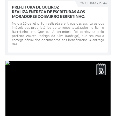
20 JUL 2026 - 15h46
PREFEITURA DE QUEIROZ
REALIZA ENTREGA DE ESCRITURAS AOS
MORADORES DO BAIRRO BERRETINHO.
No dia 20 de julho, foi realizada a entrega das escrituras dos
imóveis aos proprietários de terrenos localizados no Bairro
Barretinho, em Queiroz. A cerimônia foi conduzida pelo
prefeito Walter Rodrigo da Silva (Rodrigo), que realizou a
entrega oficial dos documentos aos beneficiários. A entrega
das...
JUL
20