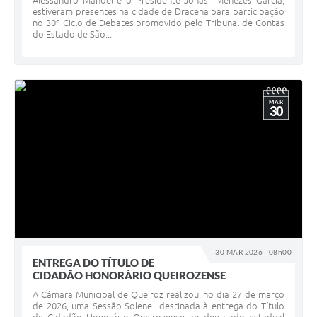
Alessandro Manoel e o Presidente Jonas Menezes Garcia,
estiveram presentes na cidade de Dracena para participação
no 30º Ciclo de Debates promovido pelo Tribunal de Contas
do Estado de São...
MAR
30
30 MAR 2026 - 08h00
ENTREGA DO TÍTULO DE
CIDADÃO HONORÁRIO QUEIROZENSE
A Câmara Municipal de Queiroz realizou, no dia 27 de março
de 2026, uma Sessão Solene destinada à entrega do Título