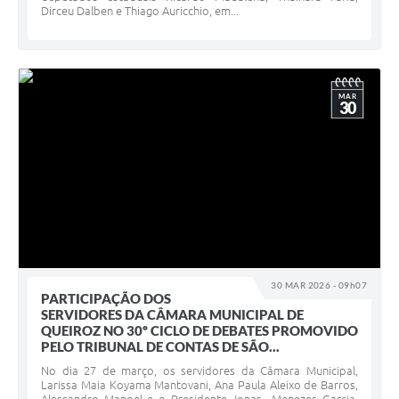
Dirceu Dalben e Thiago Auricchio, em...
MAR
30
30 MAR 2026 - 09h07
PARTICIPAÇÃO DOS
SERVIDORES DA CÂMARA MUNICIPAL DE
QUEIROZ NO 30º CICLO DE DEBATES PROMOVIDO
PELO TRIBUNAL DE CONTAS DE SÃO...
No dia 27 de março, os servidores da Câmara Municipal,
Larissa Maia Koyama Mantovani, Ana Paula Aleixo de Barros,