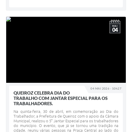
MAI
04
04 MAI 2026 - 10h27
QUEIROZ CELEBRA DIA DO
TRABALHO COM JANTAR ESPECIAL PARA OS
TRABALHADORES.
Na quinta-feira, 30 de abril, em comemoração ao Dia do
Trabalhador, a Prefeitura de Queiroz com o apoio da Câmara
Municipal, realizou o 5° Jantar Especial para os trabalhadores
do município. O evento, que já se tornou uma tradição na
cidade, reuniu várias pessoas na Praça Central ao lado do