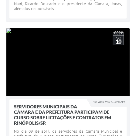
Nani, Ricardo Dourado e o presidente da Câmara, Jonas,
além dos responsáveis...
ABR
10
10 ABR 2026 - 09h32
SERVIDORES MUNICIPAIS DA
CÂMARA E DA PREFEITURA PARTICIPAM DE
CURSO SOBRE LICITAÇÕES E CONTRATOS EM
RINÓPOLIS/SP.
No dia 09 de abril, os servidores da Câmara Municipal e