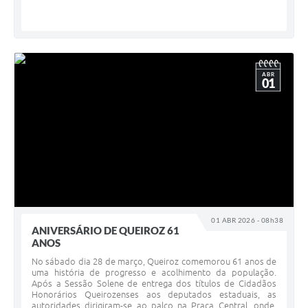
ABR
01
01 ABR 2026 - 08h38
ANIVERSÁRIO DE QUEIROZ 61
ANOS
No sábado dia 28 de março, Queiroz comemorou 61 anos de
uma história de progresso e acolhimento da população.
Após a Sessão Solene de entrega dos títulos de Cidadãos
Honorários Queirozenses aos deputados estaduais, as
autoridades dirigiram-se ao palco na Praça Central, onde,