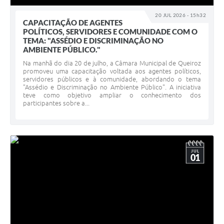
20 JUL 2026 - 15h32
CAPACITAÇÃO DE AGENTES
POLÍTICOS, SERVIDORES E COMUNIDADE COM O
TEMA: "ASSÉDIO E DISCRIMINAÇÃO NO
AMBIENTE PÚBLICO."
Na manhã do dia 20 de julho, a Câmara Municipal de Queiroz
promoveu uma capacitação voltada aos agentes políticos,
servidores públicos e à comunidade, abordando o tema
"Assédio e Discriminação no Ambiente Público". A iniciativa
teve como objetivo ampliar o conhecimento dos
participantes sobre a...
JUL
01