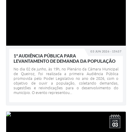
03 JUN 2026 - 15h37
1ª AUDIÊNCIA PÚBLICA PARA
LEVANTAMENTO DE DEMANDA DA POPULAÇÃO
No dia 02 de junho, às 19h, no Plenário da Câmara Municipal
de Queiroz, foi realizada a primeira Audiência Pública
promovida pelo Poder Legislativo no ano de 2026, com o
objetivo de ouvir a população, coletando demandas,
sugestões e reivindicações para o desenvolvimento do
município. O evento representou...
JUN
03