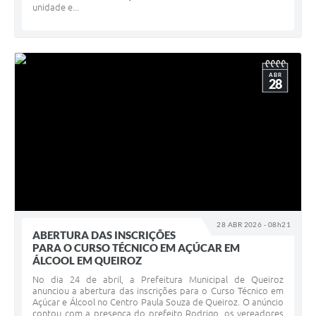
unidade e...
ABR
28
28 ABR 2026 - 08h21
ABERTURA DAS INSCRIÇÕES
PARA O CURSO TÉCNICO EM AÇÚCAR EM
ÁLCOOL EM QUEIROZ
No dia 24 de abril, a Prefeitura Municipal de Queiroz
anunciou a abertura das inscrições para o Curso Técnico em
Açúcar e Álcool no Centro Paula Souza de Queiroz. O anúncio
contou com a presença do prefeito Rodrigo, os vereadores