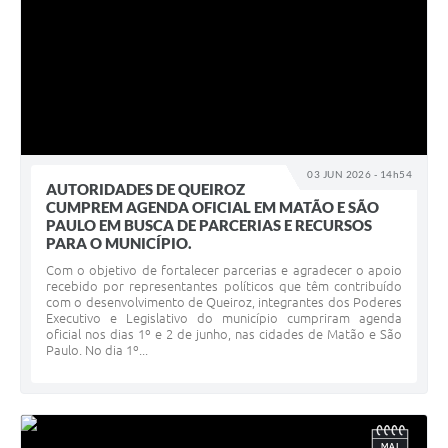
03 JUN 2026 - 14h54
AUTORIDADES DE QUEIROZ
CUMPREM AGENDA OFICIAL EM MATÃO E SÃO
PAULO EM BUSCA DE PARCERIAS E RECURSOS
PARA O MUNICÍPIO.
Com o objetivo de fortalecer parcerias e agradecer o apoio
recebido por representantes políticos que têm contribuído
com o desenvolvimento de Queiroz, integrantes dos Poderes
Executivo e Legislativo do município cumpriram agenda
oficial nos dias 1º e 2 de junho, nas cidades de Matão e São
Paulo. No dia 1º...
MAI