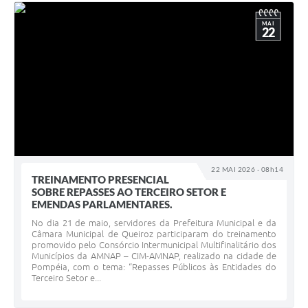
MAI
22
22 MAI 2026 - 08h14
TREINAMENTO PRESENCIAL
SOBRE REPASSES AO TERCEIRO SETOR E
EMENDAS PARLAMENTARES.
No dia 21 de maio, servidores da Prefeitura Municipal e da
Câmara Municipal de Queiroz participaram do treinamento
promovido pelo Consórcio Intermunicipal Multifinalitário dos
Municípios da AMNAP – CIM-AMNAP, realizado na cidade de
Pompéia, com o tema: “Repasses Públicos às Entidades do
Terceiro Setor e...