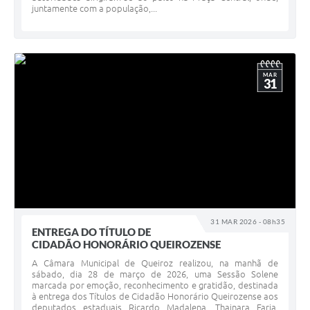
juntamente com a população,...
MAR
31
31 MAR 2026 - 08h35
ENTREGA DO TÍTULO DE
CIDADÃO HONORÁRIO QUEIROZENSE
A Câmara Municipal de Queiroz realizou, na manhã de
sábado, dia 28 de março de 2026, uma Sessão Solene
marcada por emoção, reconhecimento e gratidão, destinada
à entrega dos Títulos de Cidadão Honorário Queirozense aos
deputados estaduais Ricardo Madalena, Thainara Faria,