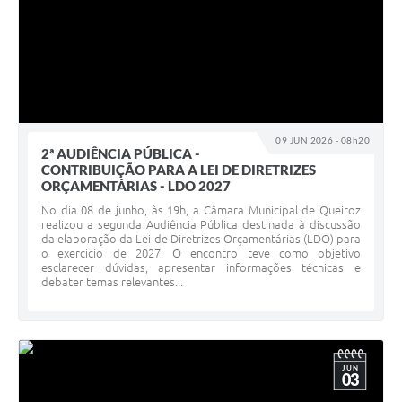
09 JUN 2026 - 08h20
2ª AUDIÊNCIA PÚBLICA -
CONTRIBUIÇÃO PARA A LEI DE DIRETRIZES
ORÇAMENTÁRIAS - LDO 2027
No dia 08 de junho, às 19h, a Câmara Municipal de Queiroz
realizou a segunda Audiência Pública destinada à discussão
da elaboração da Lei de Diretrizes Orçamentárias (LDO) para
o exercício de 2027. O encontro teve como objetivo
esclarecer dúvidas, apresentar informações técnicas e
debater temas relevantes...
JUN
03