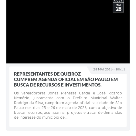
MAI
28
28 MAI 2026 - 10h11
REPRESENTANTES DE QUEIROZ
CUMPREM AGENDA OFICIAL EM SÃO PAULO EM
BUSCA DE RECURSOS E INVESTIMENTOS.
Os vereadorores Jonas Menezes Garcia e José Ricardo
Nemézio, juntamente com o Prefeito Municipal Walter
Rodrigo da Silva, cumpriram agenda oficial na cidade de São
Paulo nos dias 25 e 26 de maio de 2026, com o objetivo de
buscar recursos, acompanhar projetos e tratar de demandas
de interesse do município de...