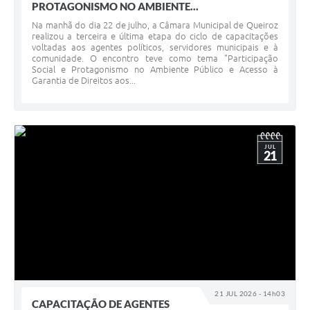
PROTAGONISMO NO AMBIENTE...
Na manhã do dia 22 de julho, a Câmara Municipal de Queiroz
realizou a terceira e última etapa do ciclo de capacitações
voltadas aos agentes políticos, servidores municipais e à
comunidade. O encontro teve como tema "Participação
Social e Protagonismo no Ambiente Público e Acesso à
Garantia de Direitos aos...
JUL
21
21 JUL 2026 - 14h03
CAPACITAÇÃO DE AGENTES