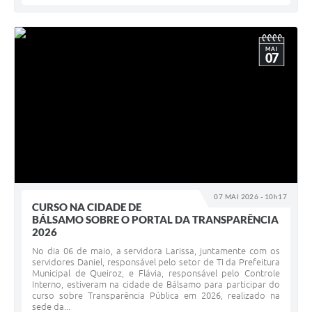
MAI
07
07 MAI 2026 - 10h17
CURSO NA CIDADE DE
BÁLSAMO SOBRE O PORTAL DA TRANSPARÊNCIA
2026
No dia 06 de maio, a servidora Larissa, juntamente com os
servidores Daniel, responsável pelo setor de TI da Prefeitura
Municipal de Queiroz, e Flávia, responsável pelo Controle
Interno, estiveram na cidade de Bálsamo para participar do
curso sobre Transparência Pública em 2026, realizado na
sede da...