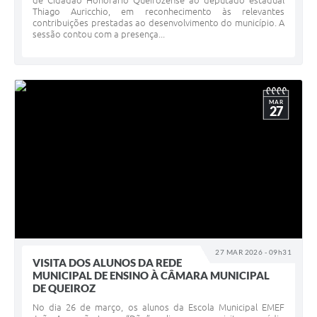
de Cidadão Honorário Queirozense ao deputado estadual
Thiago Auricchio, em reconhecimento às relevantes
contribuições prestadas ao desenvolvimento do município. A
sessão contou com a presença...
MAR
27
27 MAR 2026 - 09h31
VISITA DOS ALUNOS DA REDE
MUNICIPAL DE ENSINO À CÂMARA MUNICIPAL
DE QUEIROZ
No dia 26 de março, os alunos da Escola Municipal EMEF