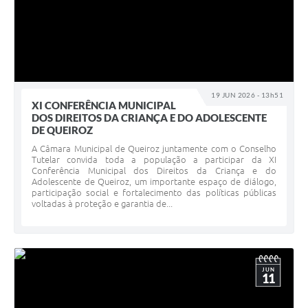
19 JUN 2026 - 13h51
XI CONFERÊNCIA MUNICIPAL
DOS DIREITOS DA CRIANÇA E DO ADOLESCENTE
DE QUEIROZ
A Câmara Municipal de Queiroz juntamente com o Conselho
Tutelar convida toda a população a participar da XI
Conferência Municipal dos Direitos da Criança e do
Adolescente de Queiroz, um importante espaço de diálogo,
participação social e fortalecimento das políticas públicas
voltadas à proteção e garantia de...
JUN
11