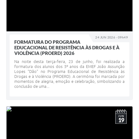
24 JUN 2026 - 09h49
FORMATURA DO PROGRAMA
EDUCACIONAL DE RESISTÊNCIA ÀS DROGAS E À
VIOLÊNCIA (PROERD) 2026
Na noite desta terça-feira, 23 de junho, foi realizada a
formatura dos alunos dos 5º anos da EMEF João Assunção
Lopes “Dão” no Programa Educacional de Resistência às
Drogas e à Violência (PROERD). A cerimônia foi marcada por
momentos de alegria, emoção e celebração, simbolizando a
conclusão de uma...
JUN
19