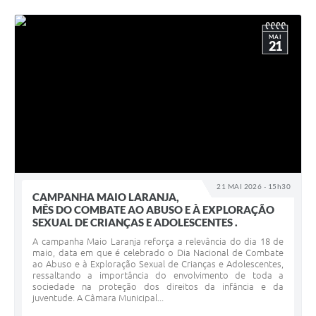
MAI
21
21 MAI 2026 - 15h30
CAMPANHA MAIO LARANJA,
MÊS DO COMBATE AO ABUSO E À EXPLORAÇÃO
SEXUAL DE CRIANÇAS E ADOLESCENTES .
A campanha Maio Laranja reforça a relevância do dia 18 de
maio, data em que é celebrado o Dia Nacional de Combate
ao Abuso e à Exploração Sexual de Crianças e Adolescentes,
ressaltando a importância do envolvimento de toda a
sociedade na proteção dos direitos da infância e da
juventude. A Câmara Municipal...