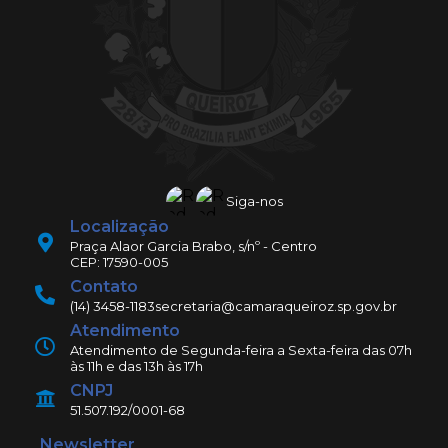
Siga-nos
Localização
Praça Alaor Garcia Brabo, s/nº - Centro
CEP: 17590-005
Contato
(14) 3458-1183
secretaria@camaraqueiroz.sp.gov.br
Atendimento
Atendimento de Segunda-feira a Sexta-feira das 07h
às 11h e das 13h às 17h
CNPJ
51.507.192/0001-68
Newsletter