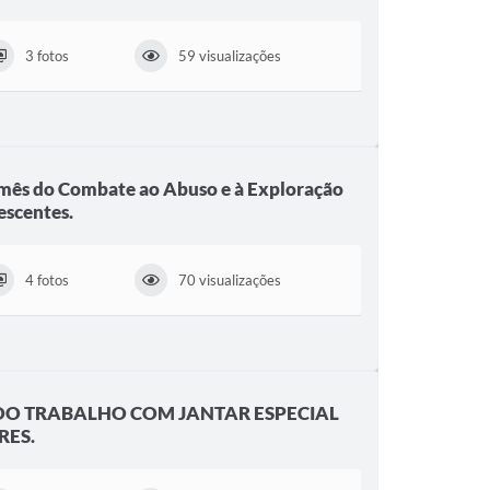
3 fotos
59 visualizações
mês do Combate ao Abuso e à Exploração
escentes.
4 fotos
70 visualizações
 DO TRABALHO COM JANTAR ESPECIAL
RES.