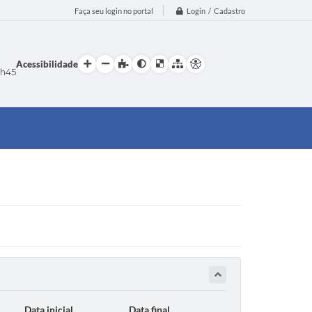
Login / Cadastro
Faça seu login no portal
Acessibilidade
h45
Data inicial
Data final