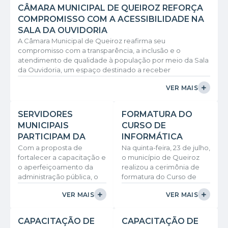
CÂMARA MUNICIPAL DE QUEIROZ REFORÇA
COMPROMISSO COM A ACESSIBILIDADE NA
SALA DA OUVIDORIA
A Câmara Municipal de Queiroz reafirma seu
compromisso com a transparência, a inclusão e o
atendimento de qualidade à população por meio da Sala
da Ouvidoria, um espaço destinado a receber
manifestações, sugestões, elogios, reclamações,
VER MAIS
denúncias e solicitações dos cidadãos. Pensando em
garantir o acesso de todos os munícipes, a Câmara
promoveu a identificação e a adequação da Sala da
SERVIDORES
FORMATURA DO
Ouvidoria, proporcionando maior acessibilidade e
MUNICIPAIS
CURSO DE
facilitando a localização do ambiente...
PARTICIPAM DA
INFORMÁTICA
FORMAÇÃO
CELEBRA A
Com a proposta de
Na quinta-feira, 23 de julho,
fortalecer a capacitação e
o município de Queiroz
"QUALIFICAÇÃO"
CAPACITAÇÃO DE
o aperfeiçoamento da
realizou a cerimônia de
PROMOVIDA PELO
40 ALUNOS EM
administração pública, o
formatura do Curso de
TRIBUNAL DE
QUEIROZ.
Tribunal de Contas do
Informática, celebrando a
CONTAS DE SÃO
VER MAIS
VER MAIS
Estado de São Paulo
conclusão de mais uma
PAULO.
(TCESP) realizou, na
importante etapa de
quinta-feira (30/7), a
capacitação e
CAPACITAÇÃO DE
CAPACITAÇÃO DE
segunda edição da
qualificação profissional