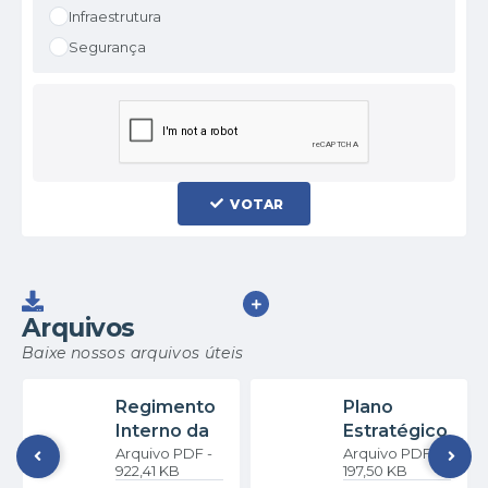
Infraestrutura
Segurança
VOTAR
VER MAIS
Arquivos
Baixe nossos arquivos úteis
Regimento
Plano
Interno da
Estratégico
PDF
PDF
Câmara de
2025/2026
922,41 KB
197,50 KB
Queiroz