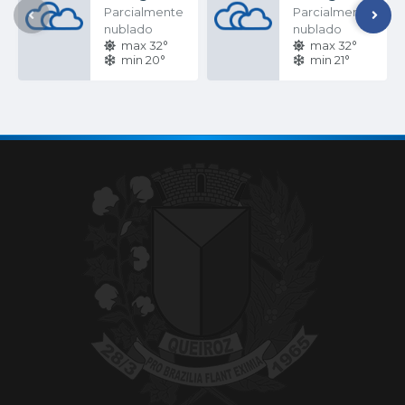
Parcialmente
Parcialmente
nublado
nublado
max 32°
max 32°
min 20°
min 21°