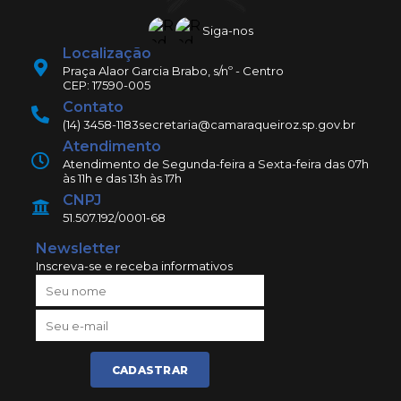
Siga-nos
Localização
Praça Alaor Garcia Brabo, s/nº - Centro
CEP: 17590-005
Contato
(14) 3458-1183
secretaria@camaraqueiroz.sp.gov.br
Atendimento
Atendimento de Segunda-feira a Sexta-feira das 07h
às 11h e das 13h às 17h
CNPJ
51.507.192/0001-68
Newsletter
Inscreva-se e receba informativos
CADASTRAR