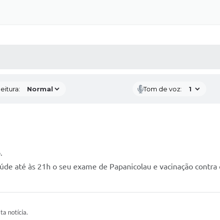
 MÍDIAS
RECEBA NOTÍCIAS
eitura:
Tom de voz:
.
úde até às 21h o seu exame de Papanicolau e vacinação contra
ta notícia.