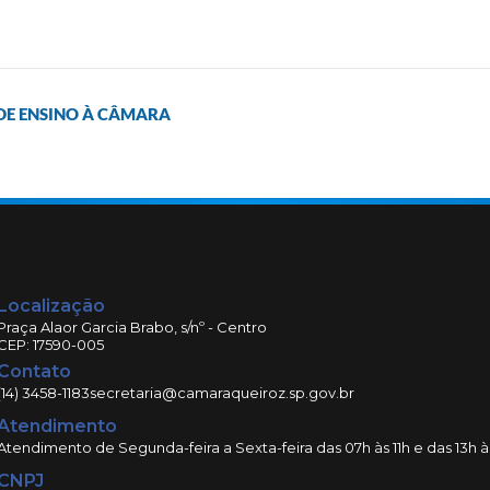
 DE ENSINO À CÂMARA
Localização
Praça Alaor Garcia Brabo, s/nº - Centro
CEP: 17590-005
Contato
(14) 3458-1183
secretaria@camaraqueiroz.sp.gov.br
Atendimento
Atendimento de Segunda-feira a Sexta-feira das 07h às 11h e das 13h à
CNPJ