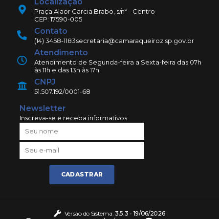
Localização
Praça Alaor Garcia Brabo, s/nº - Centro
CEP: 17590-005
Contato
(14) 3458-1183
secretaria@camaraqueiroz.sp.gov.br
Atendimento
Atendimento de Segunda-feira a Sexta-feira das 07h
às 11h e das 13h às 17h
CNPJ
51.507.192/0001-68
Newsletter
Inscreva-se e receba informativos
CADASTRAR
Versão do Sistema:
3.5.3 - 19/06/2026