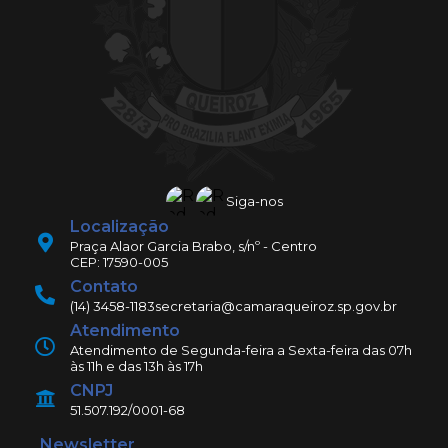
Siga-nos
Localização
Praça Alaor Garcia Brabo, s/nº - Centro
CEP: 17590-005
Contato
(14) 3458-1183
secretaria@camaraqueiroz.sp.gov.br
Atendimento
Atendimento de Segunda-feira a Sexta-feira das 07h
às 11h e das 13h às 17h
CNPJ
51.507.192/0001-68
Newsletter