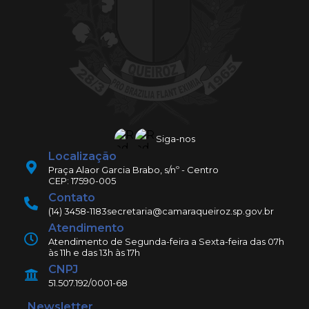
Siga-nos
Localização
Praça Alaor Garcia Brabo, s/nº - Centro
CEP: 17590-005
Contato
(14) 3458-1183
secretaria@camaraqueiroz.sp.gov.br
Atendimento
Atendimento de Segunda-feira a Sexta-feira das 07h
às 11h e das 13h às 17h
CNPJ
51.507.192/0001-68
Newsletter