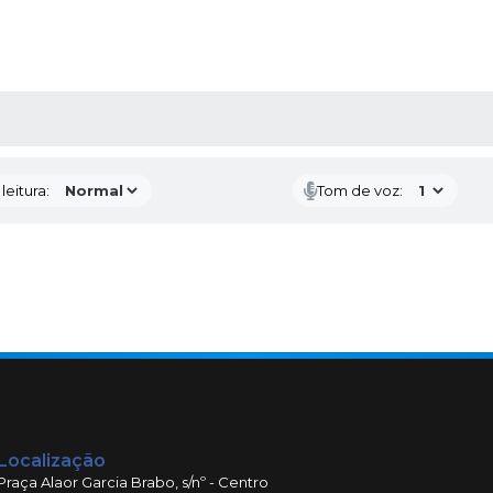
AS MÍDIAS
eitura:
Tom de voz:
Localização
Praça Alaor Garcia Brabo, s/nº - Centro