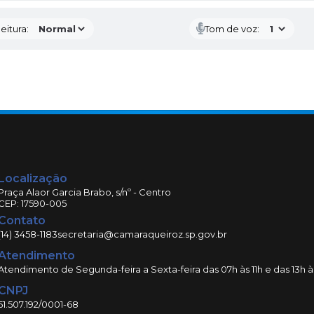
eitura:
Tom de voz:
Localização
Praça Alaor Garcia Brabo, s/nº - Centro
CEP: 17590-005
Contato
(14) 3458-1183
secretaria@camaraqueiroz.sp.gov.br
Atendimento
Atendimento de Segunda-feira a Sexta-feira das 07h às 11h e das 13h à
CNPJ
51.507.192/0001-68