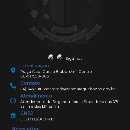
Siga-nos
Localização
Praça Alaor Garcia Brabo, s/nº - Centro
CEP: 17590-005
Contato
(14) 3458-1183
secretaria@camaraqueiroz.sp.gov.br
Atendimento
Atendimento de Segunda-feira a Sexta-feira das 07h
às 11h e das 13h às 17h
CNPJ
51.507.192/0001-68
Newsletter