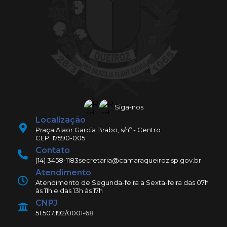
Siga-nos
Localização
Praça Alaor Garcia Brabo, s/nº - Centro
CEP: 17590-005
Contato
(14) 3458-1183
secretaria@camaraqueiroz.sp.gov.br
Atendimento
Atendimento de Segunda-feira a Sexta-feira das 07h
às 11h e das 13h às 17h
CNPJ
51.507.192/0001-68