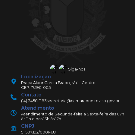
Siga-nos
Localização
Praça Alaor Garcia Brabo, s/nº - Centro
CEP: 17590-005
Contato
(14) 3458-1183
secretaria@camaraqueiroz.sp.gov.br
Atendimento
Atendimento de Segunda-feira a Sexta-feira das 07h
às 11h e das 13h às 17h
CNPJ
51.507.192/0001-68