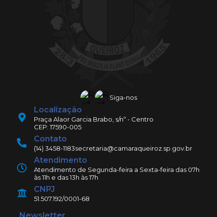
Siga-nos
Localização
Praça Alaor Garcia Brabo, s/nº - Centro
CEP: 17590-005
Contato
(14) 3458-1183
secretaria@camaraqueiroz.sp.gov.br
Atendimento
Atendimento de Segunda-feira a Sexta-feira das 07h
às 11h e das 13h às 17h
CNPJ
51.507.192/0001-68
Newsletter