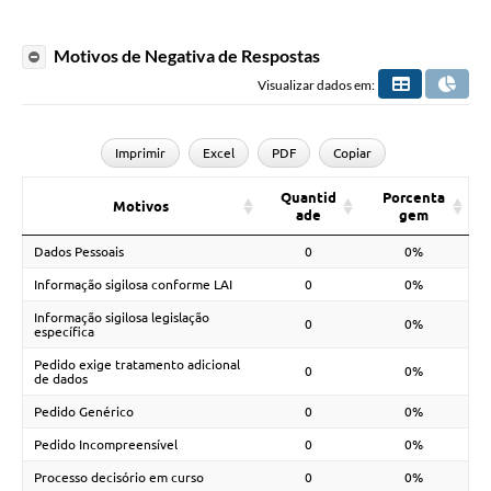
Motivos de Negativa de Respostas
Visualizar dados em:
Imprimir
Excel
PDF
Copiar
Quantid
Porcenta
Motivos
ade
gem
Dados Pessoais
0
0%
Informação sigilosa conforme LAI
0
0%
Informação sigilosa legislação
0
0%
específica
Pedido exige tratamento adicional
0
0%
de dados
Pedido Genérico
0
0%
Pedido Incompreensível
0
0%
Processo decisório em curso
0
0%