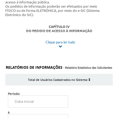
acesso à informação pública.
Os pedidos de informação poderão ser efetuados por meio
FÍSICO ou de forma ELETRÔNICA, por meio do e-SIC (Sistema
Eletrônico do SIC).
CAPÍTULO IV
DO PEDIDO DE ACESSO À INFORMAÇÃO
Clique para ler tudo
Art. 5º O pedido de acesso poderá ser apresentado por qualquer
pessoa, física ou jurídica, e deverá conter:
I- nome do requerente;
II - número de documento de identificação válido;
III - especificação clara da informação solicitada;
IV - endereço físico ou eletrônico para recebimento da resposta.
RELATÓRIOS DE INFORMAÇÕES
Parágrafo único. É vedada a exigência de justificativa quanto aos
- Relatório Estatístico dos Solicitantes
motivos do pedido.
Art. 6º Não serão atendidos pedidos:
5
Total de Usuários Cadastrados no Sistema:
I- genéricos;
II - desproporcionais ou desarrazoados;
III - que exijam trabalhos adicionais de análise ou consolidação de
dados que não sejam de competência da Câmara.
Período:
CAPÍTULO V
DO PROCEDIMENTO DE ACESSO
à
Art. 7º Recebido o pedido e estando a informação disponível, o