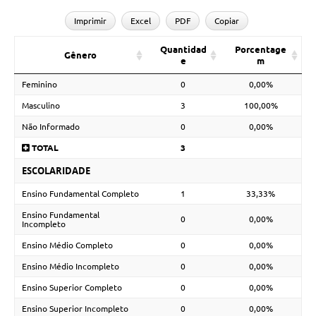
Imprimir
Excel
PDF
Copiar
Quantidad
Porcentage
Gênero
e
m
Feminino
0
0,00%
Masculino
3
100,00%
Não Informado
0
0,00%
TOTAL
3
ESCOLARIDADE
Ensino Fundamental Completo
1
33,33%
Ensino Fundamental
0
0,00%
Incompleto
Ensino Médio Completo
0
0,00%
Ensino Médio Incompleto
0
0,00%
Ensino Superior Completo
0
0,00%
Ensino Superior Incompleto
0
0,00%