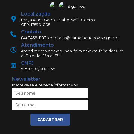
Siga-nos
Localização
Praça Alaor Garcia Brabo, s/nº - Centro
CEP: 17590-005
Contato
(14) 3458-1183
secretaria@camaraqueiroz.sp.gov.br
Atendimento
Atendimento de Segunda-feira a Sexta-feira das 07h
às 11h e das 13h às 17h
CNPJ
51.507.192/0001-68
Newsletter
Inscreva-se e receba informativos
CADASTRAR