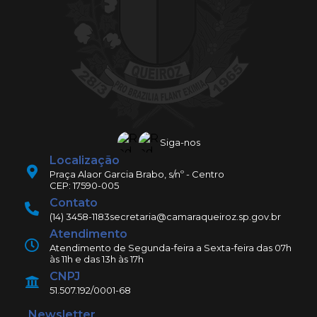
Siga-nos
Localização
Praça Alaor Garcia Brabo, s/nº - Centro
CEP: 17590-005
Contato
(14) 3458-1183
secretaria@camaraqueiroz.sp.gov.br
Atendimento
Atendimento de Segunda-feira a Sexta-feira das 07h
às 11h e das 13h às 17h
CNPJ
51.507.192/0001-68
Newsletter